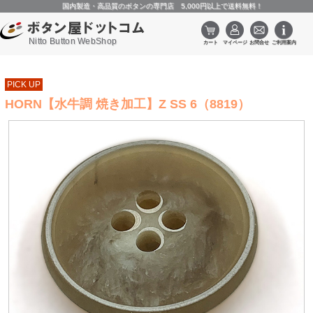
国内製造・高品質のボタンの専門店 5,000円以上で送料無料！
Nitto Button WebShop
PICK UP
HORN【水牛調 焼き加工】Z SS 6（8819）