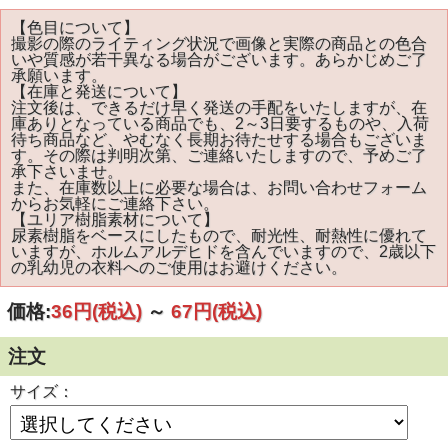
【色目について】
撮影の際のライティング状況で画像と実際の商品との色合
いや質感が若干異なる場合がございます。あらかじめご了
承願います。
【在庫と発送について】
注文後は、できるだけ早く発送の手配をいたしますが、在
庫ありとなっている商品でも、2～3日要するものや、入荷
待ち商品など、やむなく長期お待たせする場合もございま
す。その際は判明次第、ご連絡いたしますので、予めご了
承下さいませ。
また、在庫数以上に必要な場合は、お問い合わせフォーム
からお気軽にご連絡下さい。
【ユリア樹脂素材について】
尿素樹脂をベースにしたもので、耐光性、耐熱性に優れて
いますが、ホルムアルデヒドを含んでいますので、2歳以下
の乳幼児の衣料へのご使用はお避けください。
価格:
36円
(税込)
～
67円
(税込)
注文
サイズ：