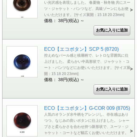
い光沢感を表現しました。 春夏物・秋冬物 共にスー
ツ・ジャケット・パンツなど、高級ゾーンにもお使
いいただけます。 [サイズ展開：15 18 20 23mm]
価格： 38円(税込)
～
ECO【エコボタン】SCP 5 (8720)
控えめなパール感と積層柄で、レトロな雰囲気に仕
上げました。 柔らかい中高形状で、ジャケット・コ
ート・パンツなどにお使いいただけます。 [サイズ展
開：15 18 20 23mm]
価格： 38円(税込)
～
ECO【エコボタン】G-COR 009 (8705)
人気のオランダ水牛柄をアレンジし、存在感はあり
つつ、なじみの良いボタンに仕上げました。 シャー
プさと柔らかさを合わせ持つ新形状で、スーツ・ジ
ャケット・コートなど幅広くお使いいただけます。