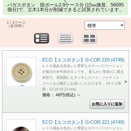
く

バガスボタン　段ボール2.9ケース分 (15㎜換算、56095
個分)で、立木1本分が削減できると試算されています。
1 / 1ページ
（全10件）
ECO【エコボタン】G-COR 220 (4748)
レトロ感ある色合いと豊富なカラーバリエーション
が魅力の水牛調ボタンです。 柔らかい形状の二重太
来型で、英国調にもマッチしスーツ・ジャケット・
コートなど幅広くお使いいただけます。 [サイズ展
開：15 18 20 23 mm]
価格： 48円(税込)
～
ECO【エコボタン】G-COR 221 (4749)
レトロ感ある色合いと豊富なカラーバリエーション