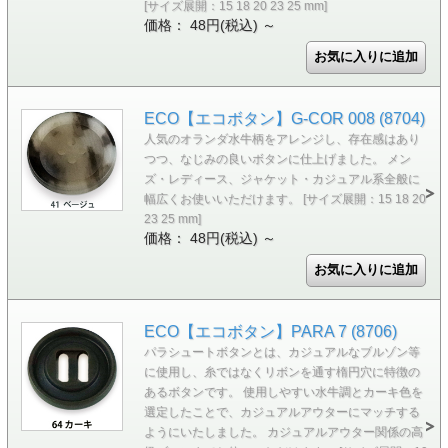
[サイズ展開：15 18 20 23 25 mm]
価格： 48円(税込)
～
ECO【エコボタン】G-COR 008 (8704)
人気のオランダ水牛柄をアレンジし、存在感はあり
つつ、なじみの良いボタンに仕上げました。 メン
ズ・レディース、ジャケット・カジュアル系全般に
幅広くお使いいただけます。 [サイズ展開：15 18 20
23 25 mm]
価格： 48円(税込)
～
ECO【エコボタン】PARA 7 (8706)
パラシュートボタンとは、カジュアルなブルゾン等
に使用し、糸ではなくリボンを通す楕円穴に特徴の
あるボタンです。 使用しやすい水牛調とカーキ色を
選定したことで、カジュアルアウターにマッチする
ようにいたしました。 カジュアルアウター関係の高