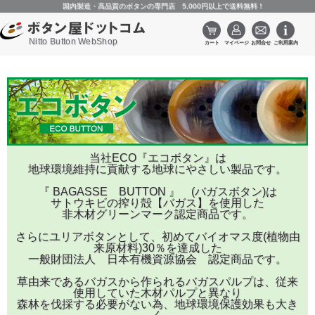
国内製造・高品質のボタンの専門店 5,000円以上で送料無料！
Nitto Button WebShop
当社ECO『エコボタン』は

地球環境維持に貢献する地球にやさしい製品です。

『 BAGASSE　BUTTON 』　(バガスボタン)は

サトウキビの搾り殻【バガス】を使用した

非木材グリーンマーク認定商品です。

さらにユリアボタンとして、初めてバイオマス度(植物由
来原材料)30％を達成した

一般財団法人　日本有機資源協会　認定商品です。

草由来であるバガスから作られるバガスパルプは、従来
使用していた木材パルプと異なり

森林を伐採する必要がない為、地球環境保護効果も大き