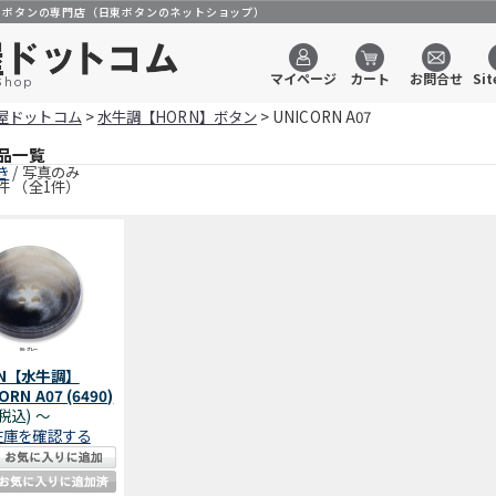
のボタンの専門店（日東ボタンのネットショップ）
マイページ
カート
お問合せ
Sit
Shop
屋ドットコム
>
水牛調【HORN】ボタン
> UNICORN A07
品一覧
き
/ 写真のみ
件 （全1件）
RN【水牛調】
ORN A07 (6490)
(税込)
～
在庫を確認する