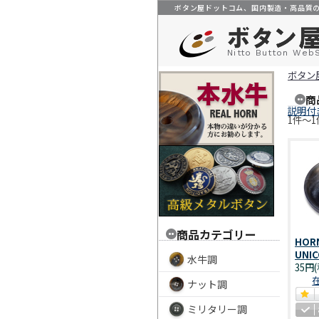
ボタン屋ドットコム、国内製造・高品質
Nitto Button Web
ボタン
商
説明付
1件～1
商品カテゴリー
HO
UNIC
水牛調
35円
ナット調
ミリタリー調