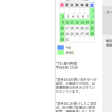
日
月
火
水
木
金
土
1
カ
2
3
4
5
6
7
8
9
10
11
12
13
14
15
16
17
18
19
20
21
22
23
24
25
26
27
28
29
30
31
後
便
今日
定休日
*TEL受付時間
平日9:00-15:00
*定休日はお問い合わせへの
返信、お電話での対応、出
荷業務等はお休みさせてい
ただいています。
*定休日にお受けしたご注文
は、休み明け営業日に順次
処理、随時発送いたします。