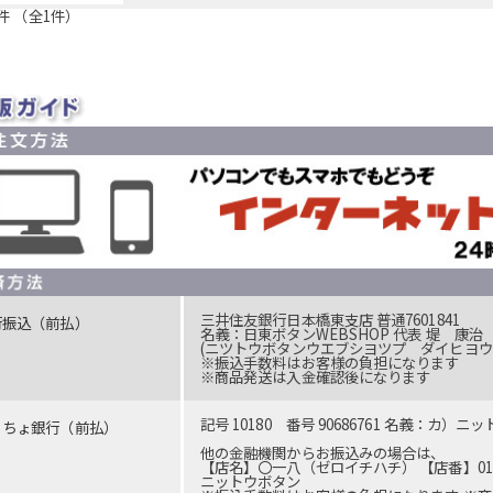
件 （全1件）
三井住友銀行日本橋東支店 普通7601841
行振込（前払）
名義：日東ボタンWEBSHOP 代表 堤 康治
(ニツトウボタンウエブシヨツプ ダイヒヨウ
※振込手数料はお客様の負担になります
※商品発送は入金確認後になります
記号 10180 番号 90686761 名義：カ）ニ
うちょ銀行（前払）
他の金融機関からお振込みの場合は、
【店名】〇一八（ゼロイチハチ） 【店番】018 
ニットウボタン