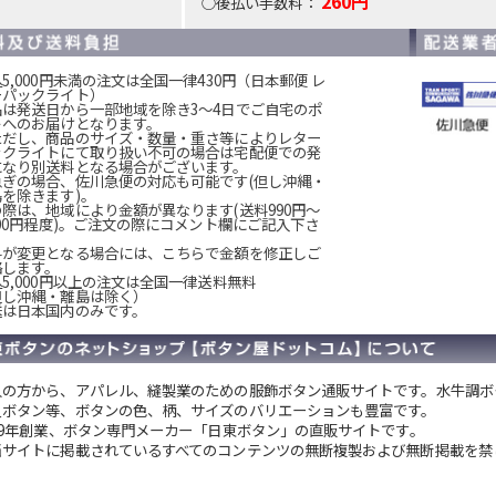
260円
○後払い手数料：
5,000円未満の注文は全国一律430円（日本郵便 レ
ーパックライト）
品は発送日から一部地域を除き3～4日でご自宅のポ
トへのお届けとなります。
ただし、商品のサイズ・数量・重さ等によりレター
ックライトにて取り扱い不可の場合は宅配便での発
になり別送料となる場合がございます。
急ぎの場合、佐川急便の対応も可能です(但し沖縄・
島を除きます)。
の際は、地域により金額が異なります(送料990円～
200円程度)。ご注文の際にコメント欄にご記入下さ
。
料が変更となる場合には、こちらで金額を修正しご
絡します。
5,000円以上の注文は全国一律送料無料
但し沖縄・離島は除く）
送は日本国内のみです。
人の方から、アパレル、縫製業のための服飾ボタン通販サイトです。
水牛調ボ
貝ボタン等、ボタンの色、柄、サイズのバリエーションも豊富です。
949年創業、ボタン専門メーカー「日東ボタン」の直販サイトです。
当サイトに掲載されているすべてのコンテンツの無断複製および無断掲載を禁