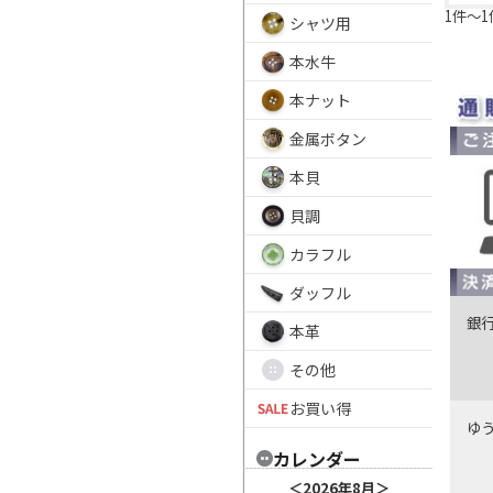
1件～1
シャツ用
本水牛
本ナット
金属ボタン
本貝
貝調
カラフル
ダッフル
銀
本革
その他
お買い得
ゆ
カレンダー
＜
2026年8月
＞