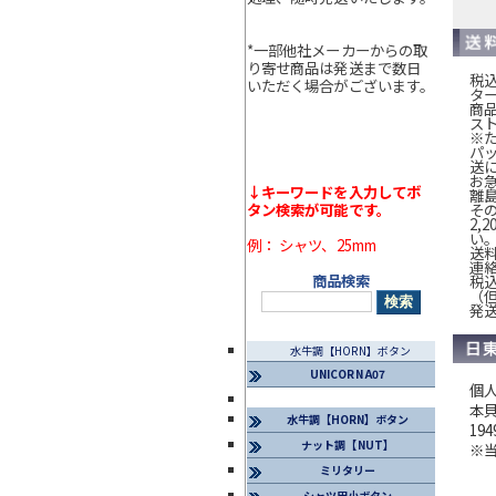
*一部他社メーカーからの取
り寄せ商品は発送まで数日
税込
いただく場合がございます。
タ
商
ス
※
パ
送
お
↓キーワードを入力してボ
離
そ
タン検索が可能です。
2,
い
例： シャツ、25mm
送
連
商品検索
税込
（
発
水牛調【HORN】ボタン
UNICORN A07
個
本
水牛調【HORN】ボタン
1
ナット調【NUT】
※
ミリタリー
シャツ用小ボタン