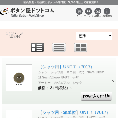
国内製造・高品質のボタンの専門店 5,000円以上で送料無料！
Nitto Button WebShop
1 / 1ページ
（全2件）
【シャツ用】UNT 7 （7017）
シャツ シャツ用 ネコ目 2穴 9mm 10mm
11.5mm 13ｍｍ UNT7 unt7
アーミー カジュアル シック
価格： 21円(税込)
～
【シャツ用・箱単位】UNT 7（7017）
シャツ シャツ用 ネコ目 2穴 UNT7 unt7