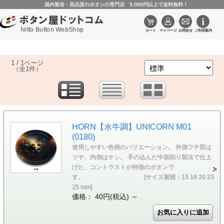
国内製造・高品質のボタンの専門店 5,000円以上で送料無料！
Nitto Button WebShop
1 / 1ページ
（全1件）
HORN【水牛調】UNICORN M01
(0180)
使用しやすい色柄のバリエーション。 外側フチ部は
ツヤ、内側はケシ。 手の込んだ中面削り製法で仕上
げた、コントラストが特徴のボタンで
す。 [サイズ展開：15 18 20 23
25 mm]
価格： 40円(税込)
～