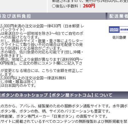
郵送されますので、発行から14日以内にお支
260円
○後払い手数料：
5,000円未満の注文は全国一律430円（日本郵便 レ
ーパックライト）
品は発送日から一部地域を除き3～4日でご自宅のポ
トへのお届けとなります。
ただし、商品のサイズ・数量・重さ等によりレター
ックライトにて取り扱い不可の場合は宅配便での発
になり別送料となる場合がございます。
急ぎの場合、佐川急便の対応も可能です(但し沖縄・
島を除きます)。
の際は、地域により金額が異なります(送料990円～
200円程度)。ご注文の際にコメント欄にご記入下さ
。
料が変更となる場合には、こちらで金額を修正しご
絡します。
5,000円以上の注文は全国一律送料無料
但し沖縄・離島は除く）
送は日本国内のみです。
人の方から、アパレル、縫製業のための服飾ボタン通販サイトです。
水牛調ボ
貝ボタン等、ボタンの色、柄、サイズのバリエーションも豊富です。
949年創業、ボタン専門メーカー「日東ボタン」の直販サイトです。
当サイトに掲載されているすべてのコンテンツの無断複製および無断掲載を禁