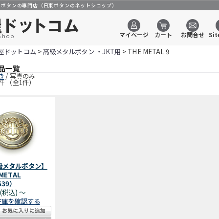
のボタンの専門店（日東ボタンのネットショップ）
マイページ
カート
お問合せ
Sit
Shop
屋ドットコム
>
高級メタルボタン ・JKT用
> THE METAL 9
品一覧
き
/ 写真のみ
件 （全1件）
級メタルボタン】
 METAL
539）
円(税込)
～
在庫を確認する