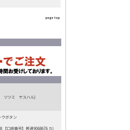
page top
 ツツミ ヤスハル)
ットウボタン
【口座番号】普通9068676 カ）