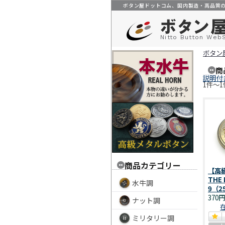
ボタン屋ドットコム、国内製造・高品質
Nitto Button Web
ボタン
商
説明付
1件～1
商品カテゴリー
【高
THE
水牛調
9（2
370
ナット調
ミリタリー調