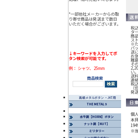
*一部他社メーカーからの取
り寄せ商品は発送まで数日
いただく場合がございます。
税込
タ
商
ス
※
パ
送
↓キーワードを入力してボ
お
タン検索が可能です。
離
そ
2,
例： シャツ、25mm
い
送
商品検索
連
税込
（
発
高級メタルボタン ・JKT用
THE METAL 9
個
水牛調【HORN】ボタン
本
ナット調【NUT】
1
※
ミリタリー
シャツ用小ボタン