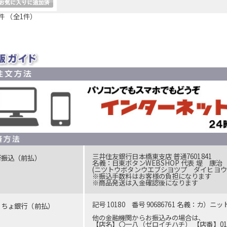
件 （全1件）
三井住友銀行日本橋東支店 普通7601841
行振込（前払）
名義：日東ボタンWEBSHOP 代表 堤 康治
(ニツトウボタンウエブシヨツプ ダイヒヨウ
※振込手数料はお客様の負担になります
※商品発送は入金確認後になります
記号 10180 番号 90686761 名義：カ）ニ
うちょ銀行（前払）
他の金融機関からお振込みの場合は、
【店名】〇一八（ゼロイチハチ） 【店番】018 