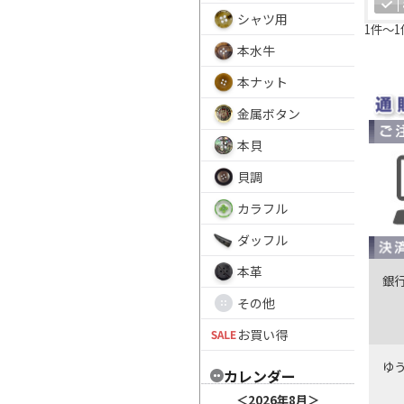
シャツ用
1件～1
本水牛
本ナット
金属ボタン
本貝
貝調
カラフル
ダッフル
本革
銀
その他
お買い得
ゆ
カレンダー
＜
2026年8月
＞