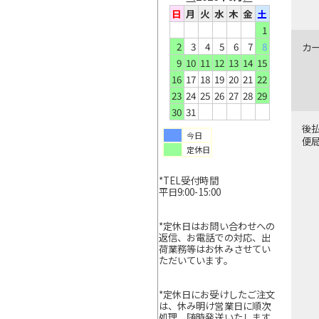
日
月
火
水
木
金
土
1
2
3
4
5
6
7
8
カ
9
10
11
12
13
14
15
16
17
18
19
20
21
22
23
24
25
26
27
28
29
30
31
後
今日
便
定休日
*TEL受付時間
平日9:00-15:00
*定休日はお問い合わせへの
返信、お電話での対応、出
荷業務等はお休みさせてい
ただいています。
*定休日にお受けしたご注文
は、休み明け営業日に順次
処理、随時発送いたします。