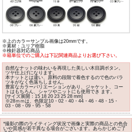
※上のカラーサンプル画像は20mmです。
※素材：ユリア樹脂
※検針器対応商品
※箱単位でのご購入は下記関連商品よりお選び下さい。
自然なナットの味わいを再現した美しい木目調ボタン。
ツヤ仕上げになります。
本ナットとは違い、原料の段階で着色するので色のバラ
ツキがなく色落ちしません。
豊富なカラーバリエーションがあり、ジャケット、コー
トはもちろん、シャツやニットにも使用でき ます。
[サイズ展開：15 18 20 23 25 28 mm]
※28ｍｍは、色限定10・02・40・44・46・48・15・
03・08・09・95・58
*撮影の際のライティング状況で画像と実際の商品との色合
いや質感が若干異なる場合がございます。あらかじめご了