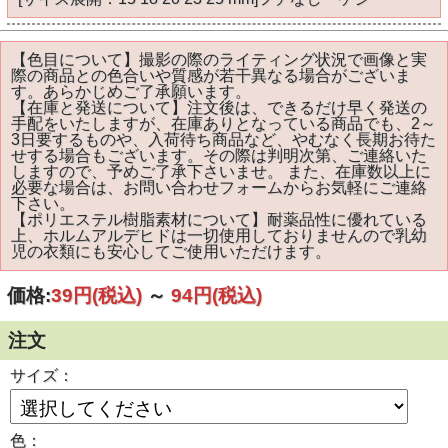
【色目について】撮影の際のライティング状況で画像と実
際の商品との色合いや質感が若干異なる場合がございま
す。あらかじめご了承願います。
【在庫と発送について】注文後は、できるだけ早く発送の
手配をいたしますが、在庫ありとなっている商品でも、2～
3日要するものや、入荷待ち商品など、やむなく長期お待た
せする場合もございます。その際は判明次第、ご連絡いた
しますので、予めご了承下さいませ。 また、在庫数以上に
必要な場合は、お問い合わせフォームからお気軽にご連絡
下さい。
【ポリエステル樹脂素材について】耐薬品性に優れている
上、ホルムアルデヒドは一切使用しておりませんので乳幼
児の衣類にも安心してご使用いただけます。
価格:
39円
(税込)
～
94円
(税込)
注文
サイズ：
色：