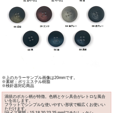
※上のカラーサンプル画像は20mmです。
※素材：ポリエステル樹脂
※検針器対応商品
渦状のボカシ柄が特徴。色柄とケシ具合がレトロな風合
いを出します。
フラットでシンプルな使いやすい形状で幅広くお使いい
ただけます。
[サイズ展開：15 18 20 23 25 mm]フチなし・ケシ