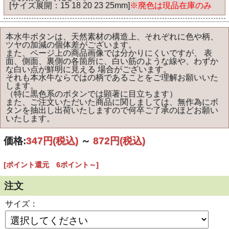
[サイズ展開：15 18 20 23 25mm]
※廃色は現品在庫のみ
本水牛ボタンは、天然素材の構造上、それぞれに色や柄、
ツヤの加減の個体差がございます。
また、ページ上の商品画像では分かりにくいですが、 表
面、側面、裏側の各箇所に、白い筋のような線や、わずか
な白い点が鮮明に見える 場合がございます。
それも本水牛ならではの柄であることをご理解お願いいた
します。
（特に黒色系のボタンでは顕著に目立ちます）
また、ご注文いただいた商品に関しましては、無作為にボ
タンを抽出し出荷いたしますので何卒ご了承のほどお願い
いたします。
価格:
347円
(税込)
～
872円
(税込)
[ポイント還元 6ポイント～]
注文
サイズ：