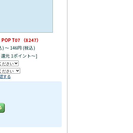
。
P T07 （8247）
込)
～
146円 (税込)
ト還元 1ポイント～]
認する