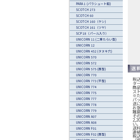
PARA 1 (パラシュート釦)
SCOTCH 273
SCOTCH 60
SCOTCH 160（ケシ)
SCOTCH 161（ツヤ）
SCP 18（パール入り）
UNICORN 11 (二重たらい型)
UNICORN 12
UNICORN 452 (タヌキ穴)
UNICORN 570
UNICORN 572
UNICORN 575 (厚型)
UNICORN 770
税込
UNICORN 773 (平型)
タ
商
UNICORN 774
ス
UNICORN 775
※
パ
UNICORN 777
送
UNICORN 778
お
UNICORN 779
離
そ
UNICORN A07
2,
UNICORN A08
い
送
UNICORN F01
連
UNICORN F02 (厚型)
税込
（