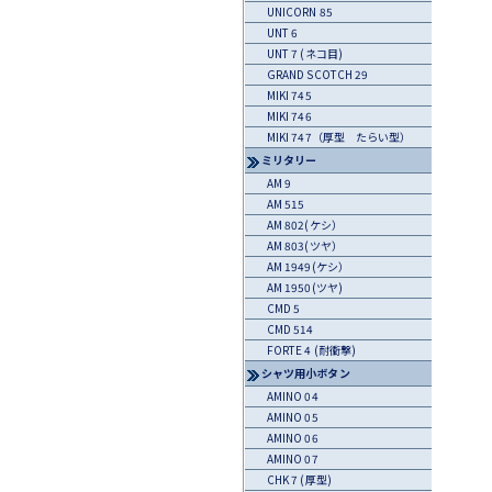
UNICORN 85
UNT 6
UNT 7 (ネコ目)
GRAND SCOTCH 29
MIKI 745
MIKI 746
MIKI 747（厚型 たらい型）
ミリタリー
AM 9
AM 515
AM 802(ケシ）
AM 803(ツヤ）
AM 1949(ケシ）
AM 1950(ツヤ)
CMD 5
CMD 514
FORTE 4 (耐衝撃)
シャツ用小ボタン
AMINO 04
AMINO 05
AMINO 06
AMINO 07
CHK 7 (厚型)