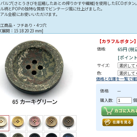
パルプ(さとうきびを圧縮したあとの搾りかすや繊維)を使用したECOボタン
ブル柄とPOPの独特な質感でビンテージ風に仕上げました。
ュアル全般にお使いいただけます。
加工商品・フチあり・4つ穴
展開：15 18 20 23 mm]
【カラフルボタン】PO
価格:
65円 (税
[ポイン
サイズ:
色:
価格と在庫を一覧で確
価格:
－
購入数:
個