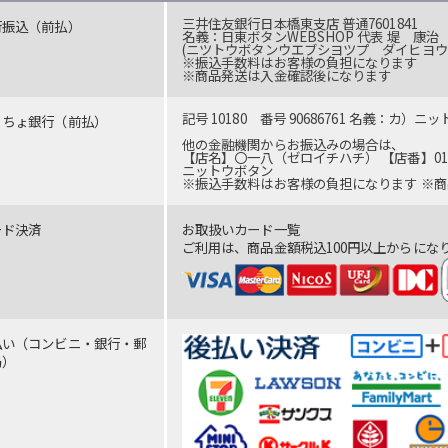
三井住友銀行日本橋東支店 普通7601841
行振込（前払）
名義：日東ボタンWEBSHOP 代表 堤 康治
(ニツトウボタンウエブシヨツプ ダイヒヨウ
※振込手数料はお客様の負担になります
※商品発送は入金確認後になります
記号 10180 番号 90686761 名義：カ）ニ
うちょ銀行（前払）
他の金融機関からお振込みの場合は、
【店名】〇一八（ゼロイチハチ） 【店番】018 
ニットウボタン
※振込手数料はお客様の負担になります ※
ード決済
お取扱いカード一覧
ご利用は、商品金額税込100円以上からにな
払い（コンビニ・銀行・郵
局）