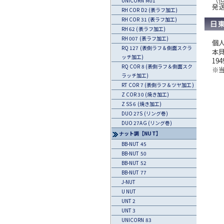
UNICORN M01
発
RH COR D2 (表ラフ加工)
RH COR 31 (表ラフ加工)
RH 62 (表ラフ加工)
RH 007 (表ラフ加工)
個
RQ 127 (表側ラフ＆側面スクラ
本
ッチ加工)
1
RQ COR 8 (表側ラフ＆側面スク
※
ラッチ加工)
RT COR 7 (表側ラフ＆ツヤ加工)
Z COR 30 (焼き加工)
Z SS 6 (焼き加工)
DUO 27S (リング巻)
DUO 27AG (リング巻)
ナット調【NUT】
BB-NUT 45
BB-NUT 50
BB-NUT 52
BB-NUT 77
J-NUT
U NUT
UNT 2
UNT 3
UNICORN 83