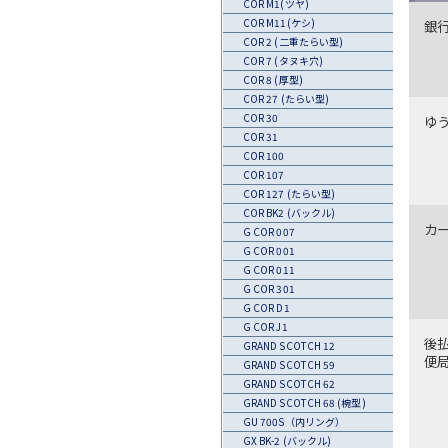
COR M1(ツヤ)
COR M11(ケシ)
銀
COR 2 (二重たらい型)
COR 7 (タヌキ穴)
COR 8 (厚型)
COR 27 (たらい型)
COR 30
ゆ
COR 31
COR 100
COR 107
COR 127 (たらい型)
COR BK2 (バックル)
カ
G COR 007
G COR 001
G COR 011
G COR 301
G COR D1
G COR J1
後
GRAND SCOTCH 12
便
GRAND SCOTCH 59
GRAND SCOTCH 62
GRAND SCOTCH 68 (椀型)
GU 700S（内リング）
GX BK-2 (バックル)