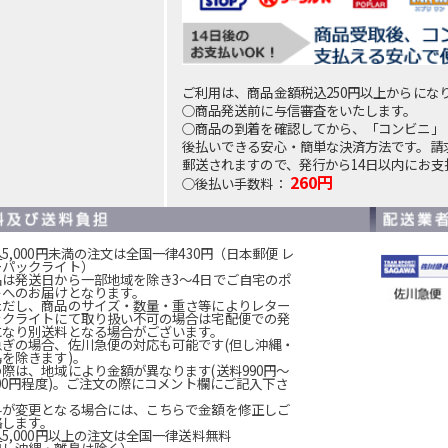
ご利用は、商品金額税込250円以上からにな
○商品発送前に与信審査をいたします。
○商品の到着を確認してから、「コンビニ」
後払いできる安心・簡単な決済方法です。請
郵送されますので、発行から14日以内にお支
260円
○後払い手数料：
5,000円未満の注文は全国一律430円（日本郵便 レ
ーパックライト）
品は発送日から一部地域を除き3～4日でご自宅のポ
トへのお届けとなります。
ただし、商品のサイズ・数量・重さ等によりレター
ックライトにて取り扱い不可の場合は宅配便での発
になり別送料となる場合がございます。
急ぎの場合、佐川急便の対応も可能です(但し沖縄・
島を除きます)。
の際は、地域により金額が異なります(送料990円～
200円程度)。ご注文の際にコメント欄にご記入下さ
。
料が変更となる場合には、こちらで金額を修正しご
絡します。
5,000円以上の注文は全国一律送料無料
但し沖縄・離島は除く）