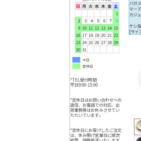
バガス
日
月
火
水
木
金
土
マー
1
カジ
2
3
4
5
6
7
8
ケシ
9
10
11
12
13
14
15
[サイズ
16
17
18
19
20
21
22
23
24
25
26
27
28
29
30
31
今日
定休日
*TEL受付時間
平日9:00-15:00
*定休日はお問い合わせへの
返信、お電話での対応、出
荷業務等はお休みさせてい
ただいています。
*定休日にお受けしたご注文
は、休み明け営業日に順次
処理、随時発送いたします。