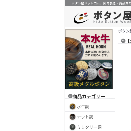
ボタン屋ドットコム、国内製造・高品質
Nitto Button Web
ボタン
【
商品カテゴリー
水牛調
ナット調
ミリタリー調