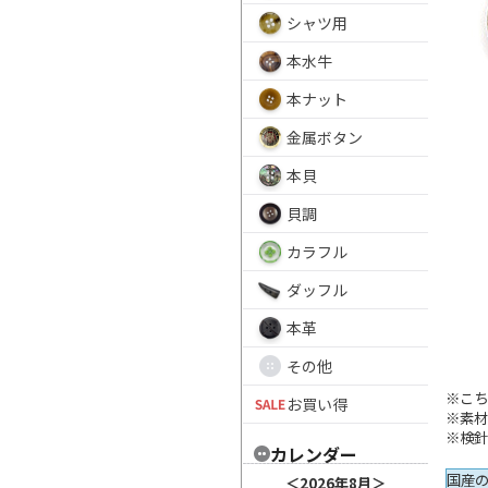
シャツ用
本水牛
本ナット
金属ボタン
本貝
貝調
カラフル
ダッフル
本革
その他
※こち
お買い得
※素
※検
カレンダー
国産
＜
2026年8月
＞