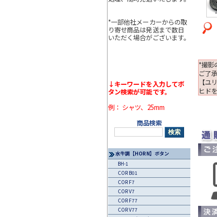
*一部他社メーカーからの取
り寄せ商品は発送まで数日
いただく場合がございます。
*撮
ご了
【ユ
↓キーワードを入力してボ
ヒド
タン検索が可能です。
例： シャツ、25mm
商品検索
水牛調【HORN】ボタン
BH-1
COR B01
COR F7
COR V7
COR F77
COR V77