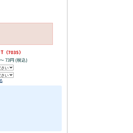
T（7035）
～
73円 (税込)
る