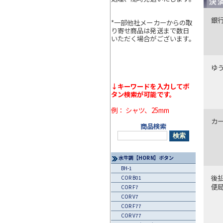
銀
*一部他社メーカーからの取
り寄せ商品は発送まで数日
いただく場合がございます。
ゆ
↓キーワードを入力してボ
タン検索が可能です。
例： シャツ、25mm
カ
商品検索
水牛調【HORN】ボタン
BH-1
後
COR B01
便
COR F7
COR V7
COR F77
COR V77