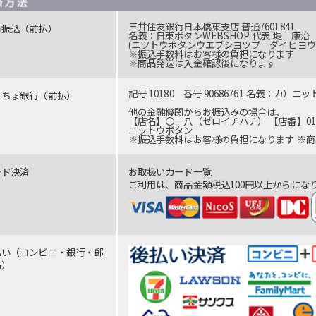
三井住友銀行日本橋東支店 普通7601841
行振込（前払）
名義：日東ボタンWEBSHOP 代表 堤 康治
(ニツトウボタンウエブシヨツプ ダイヒヨウ
※振込手数料はお客様の負担になります
※商品発送は入金確認後になります
記号 10180 番号 90686761 名義：カ）ニ
うちょ銀行（前払）
他の金融機関からお振込みの場合は、
【店名】〇一八（ゼロイチハチ） 【店番】018 
ニットウボタン
※振込手数料はお客様の負担になります ※
ード決済
お取扱いカード一覧
ご利用は、商品金額税込100円以上からにな
払い（コンビニ・銀行・郵
局）