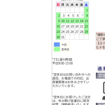
日
月
火
水
木
金
土
1
2
3
4
5
6
7
8
9
10
11
12
13
14
15
16
17
18
19
20
21
22
23
24
25
26
27
28
29
*撮
30
31
ご了
【ユ
今日
ヒド
定休日
*TEL受付時間
平日9:00-15:00
*定休日はお問い合わせへの
返信、お電話での対応、出
荷業務等はお休みさせてい
ただいています。
*定休日にお受けしたご注文
は、休み明け営業日に順次
処理、随時発送いたします。