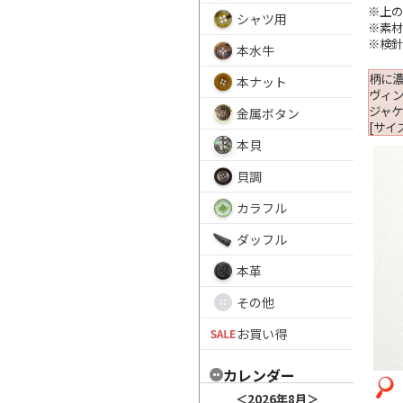
※上の
シャツ用
※素
※検
本水牛
柄に濃
本ナット
ヴィ
ジャ
金属ボタン
[サイズ
本貝
貝調
カラフル
ダッフル
本革
その他
お買い得
カレンダー
＜
2026年8月
＞