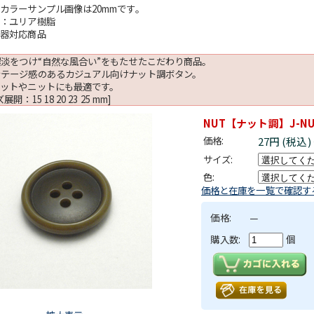
カラーサンプル画像は20mmです。
材：ユリア樹脂
針器対応商品
淡をつけ“自然な風合い”をもたせたこだわり商品。
ンテージ感のあるカジュアル向けナット調ボタン。
ケットやニットにも最適です。
展開：15 18 20 23 25 mm]
NUT【ナット調】J-NU
価格:
27円 (税込)
サイズ:
色:
価格と在庫を一覧で確認す
価格:
－
購入数:
個