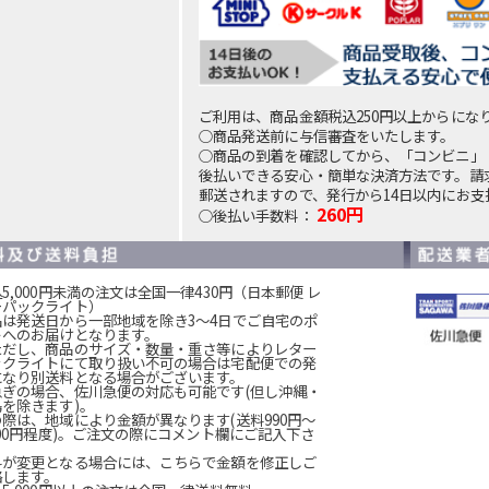
ご利用は、商品金額税込250円以上からにな
○商品発送前に与信審査をいたします。
○商品の到着を確認してから、「コンビニ」
後払いできる安心・簡単な決済方法です。請
郵送されますので、発行から14日以内にお支
260円
○後払い手数料：
5,000円未満の注文は全国一律430円（日本郵便 レ
ーパックライト）
品は発送日から一部地域を除き3～4日でご自宅のポ
トへのお届けとなります。
ただし、商品のサイズ・数量・重さ等によりレター
ックライトにて取り扱い不可の場合は宅配便での発
になり別送料となる場合がございます。
急ぎの場合、佐川急便の対応も可能です(但し沖縄・
島を除きます)。
の際は、地域により金額が異なります(送料990円～
200円程度)。ご注文の際にコメント欄にご記入下さ
。
料が変更となる場合には、こちらで金額を修正しご
絡します。