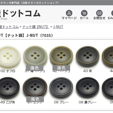
のボタンの専門店（日東ボタンのネットショップ）
マイページ
カート
お問合せ
Sit
Shop
屋ドットコム
>
ナット調【NUT】
>
J-NUT
UT【ナット調】J-NUT（7035）