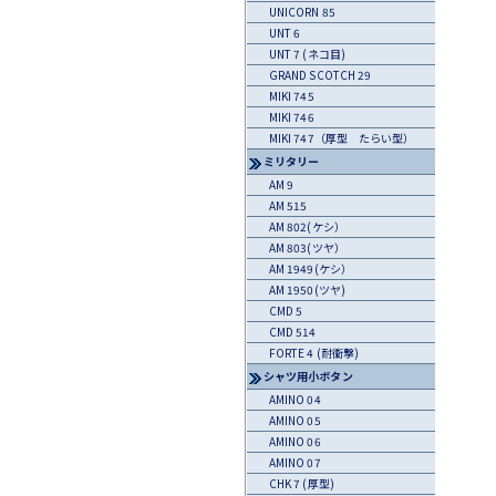
UNICORN 85
UNT 6
UNT 7 (ネコ目)
GRAND SCOTCH 29
MIKI 745
MIKI 746
MIKI 747（厚型 たらい型）
ミリタリー
AM 9
AM 515
AM 802(ケシ）
AM 803(ツヤ）
AM 1949(ケシ）
AM 1950(ツヤ)
CMD 5
CMD 514
FORTE 4 (耐衝撃)
シャツ用小ボタン
AMINO 04
AMINO 05
AMINO 06
AMINO 07
CHK 7 (厚型)