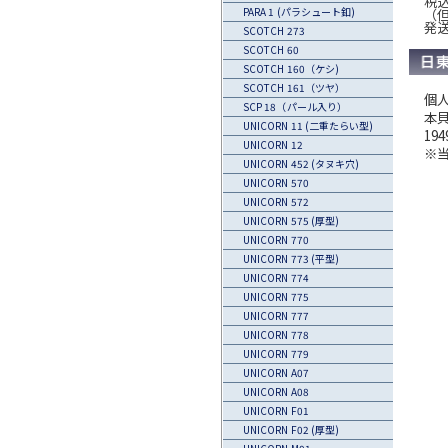
税込
（
PARA 1 (パラシュート釦)
発
SCOTCH 273
SCOTCH 60
SCOTCH 160（ケシ)
SCOTCH 161（ツヤ）
個
SCP 18（パール入り）
本
UNICORN 11 (二重たらい型)
1
UNICORN 12
※
UNICORN 452 (タヌキ穴)
UNICORN 570
UNICORN 572
UNICORN 575 (厚型)
UNICORN 770
UNICORN 773 (平型)
UNICORN 774
UNICORN 775
UNICORN 777
UNICORN 778
UNICORN 779
UNICORN A07
UNICORN A08
UNICORN F01
UNICORN F02 (厚型)