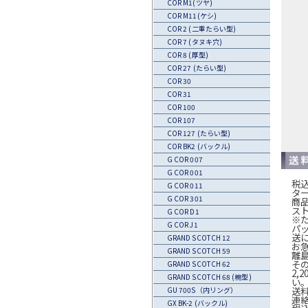
COR M1(ツヤ)
COR M11(ケシ)
COR 2 (二重たらい型)
COR 7 (タヌキ穴)
COR 8 (厚型)
COR 27 (たらい型)
COR 30
COR 31
COR 100
COR 107
COR 127 (たらい型)
COR BK2 (バックル)
G COR 007
G COR 001
税込
G COR 011
タ
G COR 301
商
ス
G COR D1
※
G COR J1
パ
送
GRAND SCOTCH 12
お
GRAND SCOTCH 59
離
そ
GRAND SCOTCH 62
2,
GRAND SCOTCH 68 (椀型)
い
送
GU 700S（内リング）
連
GX BK-2 (バックル)