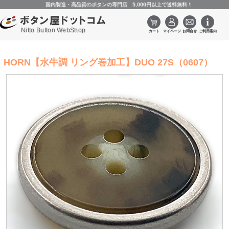
国内製造・高品質のボタンの専門店 5,000円以上で送料無料！
Nitto Button WebShop
HORN【水牛調 リング巻加工】DUO 27S（0607）