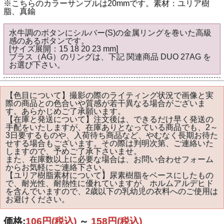
※こちらのカラーサンプルは20mmです。素材：ユリア樹
脂、真鍮
水牛調のボタンにシルバー(S)の金属リングを巻いた高級
感のあるボタンです。
[サイズ展開：15 18 20 23 mm]
ブラス（AG）のリングは、下記 関連商品 DUO 27AG を
お選び下さい。
【色目について】撮影の際のライティング状況で画像と実
際の商品との色合いや質感が若干異なる場合がございま
す。あらかじめご了承願います。
【在庫と発送について】注文後は、できるだけ早く発送の
手配をいたしますが、在庫ありとなっている商品でも、2～
3日要するものや、入荷待ち商品など、やむなく長期お待た
せする場合もございます。その際は判明次第、ご連絡いた
しますので、予めご了承下さいませ。
また、在庫数以上に必要な場合は、お問い合わせフォーム
からお気軽にご連絡下さい。
【ユリア樹脂素材について】尿素樹脂をベースにしたもの
で、耐光性、耐熱性に優れていますが、ホルムアルデヒド
を含んでいますので、2歳以下の乳幼児の衣料へのご使用は
お避けください。
価格:
106円
(税込)
～
158円
(税込)