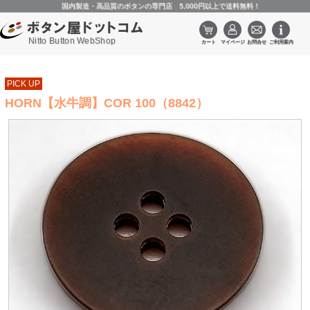
国内製造・高品質のボタンの専門店 5,000円以上で送料無料！
Nitto Button WebShop
PICK UP
HORN【水牛調】COR 100（8842）