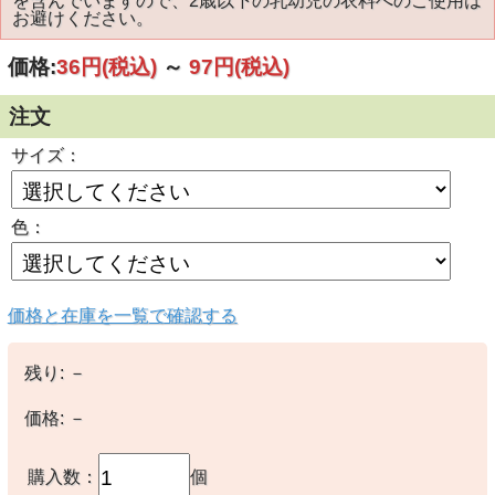
を含んでいますので、2歳以下の乳幼児の衣料へのご使用は
お避けください。
価格:
36円
(税込)
～
97円
(税込)
注文
サイズ：
色：
価格と在庫を一覧で確認する
残り:
－
価格:
－
購入数：
個