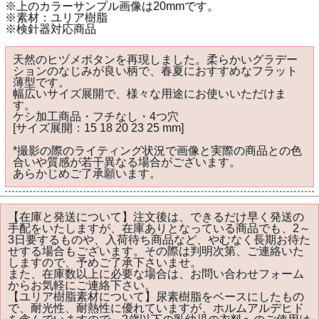
※上のカラーサンプル画像は20mmです。
※素材：ユリア樹脂
※検針器対応商品
天然のヒヅメボタンを再現しました。柔らかいグラデー
ションのなじみが良い柄で、春夏におすすめなフラット
薄型です。
幅広いサイズ展開で、様々な用途にお使いいただけま
す。
ケシ加工商品・フチなし・4つ穴
[サイズ展開：15 18 20 23 25 mm]
*撮影の際のライティング状況で画像と実際の商品との色
合いや質感が若干異なる場合がございます。
あらかじめご了承願います。
【在庫と発送について】注文後は、できるだけ早く発送の
手配をいたしますが、在庫ありとなっている商品でも、2～
3日要するものや、入荷待ち商品など、やむなく長期お待た
せする場合もございます。その際は判明次第、ご連絡いた
しますので、予めご了承下さいませ。
また、在庫数以上に必要な場合は、お問い合わせフォーム
からお気軽にご連絡下さい。
【ユリア樹脂素材について】尿素樹脂をベースにしたもの
で、耐光性、耐熱性に優れていますが、ホルムアルデヒド