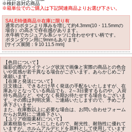
※検針器対応商品
※箱単位でのご購入は下記関連商品よりお選び下さい。
SALE特価商品※在庫に限り有
通常のボタンより厚みを増して約4.3mm(10・11.5mmの
場合）の高さで存在感があります。
水牛柄でカジュアル系シャツに合わせやすい柄です。
ボタンダウン用に9mmもあります。
[サイズ展開：9 10 11.5 mm]
【色目について】
撮影の際のライティング状況で画像と実際の商品との色合
いや質感が若干異なる場合がございます。あらかじめご了
承願います。
【在庫と発送について】
注文後は、できるだけ早く発送の手配をいたしますが、在
庫ありとなっている商品でも、2～3日要するものや、入荷
待ち商品など、やむなく長期お待たせする場合もございま
す。その際は判明次第、ご連絡いたしますので、予めご了
承下さいませ。
また、在庫数以上に必要な場合は、お問い合わせフォーム
からお気軽にご連絡下さい。
【ユリア樹脂素材について】
尿素樹脂をベースにしたもので、耐光性、耐熱性に優れて
いますが、ホルムアルデヒドを原料として使用しています