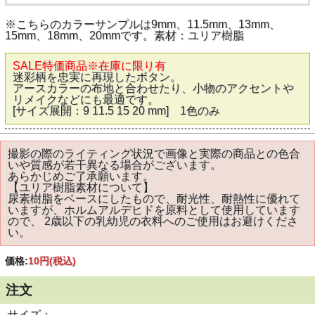
※こちらのカラーサンプルは9mm、11.5mm、13mm、
15mm、18mm、20mmです。素材：ユリア樹脂
SALE特価商品※在庫に限り有
迷彩柄を忠実に再現したボタン。
アースカラーの布地と合わせたり、小物のアクセントや
リメイクなどにも最適です。
[サイズ展開：9 11.5 15 20 mm] 1色のみ
撮影の際のライティング状況で画像と実際の商品との色合
いや質感が若干異なる場合がございます。
あらかじめご了承願います。
【ユリア樹脂素材について】
尿素樹脂をベースにしたもので、耐光性、耐熱性に優れて
いますが、ホルムアルデヒドを原料として使用しています
ので、 2歳以下の乳幼児の衣料へのご使用はお避けくださ
い。
価格:
10円
(税込)
注文
サイズ：