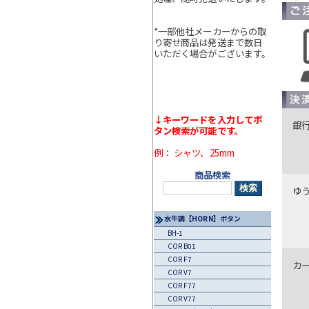
*一部他社メーカーからの取
り寄せ商品は発送まで数日
いただく場合がございます。
↓キーワードを入力してボ
銀
タン検索が可能です。
例： シャツ、25mm
商品検索
ゆ
水牛調【HORN】ボタン
BH-1
COR B01
COR F7
カ
COR V7
COR F77
COR V77