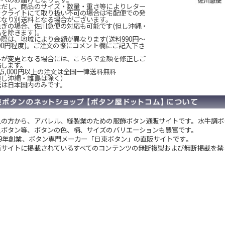
ただし、商品のサイズ・数量・重さ等によりレター
ックライトにて取り扱い不可の場合は宅配便での発
になり別送料となる場合がございます。
急ぎの場合、佐川急便の対応も可能です(但し沖縄・
島を除きます)。
の際は、地域により金額が異なります(送料990円～
200円程度)。ご注文の際にコメント欄にご記入下さ
。
料が変更となる場合には、こちらで金額を修正しご
絡します。
5,000円以上の注文は全国一律送料無料
但し沖縄・離島は除く）
送は日本国内のみです。
人の方から、アパレル、縫製業のための服飾ボタン通販サイトです。
水牛調ボ
貝ボタン等、ボタンの色、柄、サイズのバリエーションも豊富です。
949年創業、ボタン専門メーカー「日東ボタン」の直販サイトです。
当サイトに掲載されているすべてのコンテンツの無断複製および無断掲載を禁