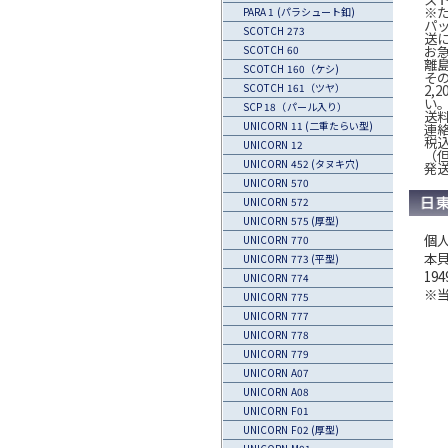
※
PARA 1 (パラシュート釦)
パ
SCOTCH 273
送
お
SCOTCH 60
離
SCOTCH 160（ケシ)
そ
2,
SCOTCH 161（ツヤ）
い
SCP 18（パール入り）
送
UNICORN 11 (二重たらい型)
連
税込
UNICORN 12
（
UNICORN 452 (タヌキ穴)
発
UNICORN 570
UNICORN 572
UNICORN 575 (厚型)
個
UNICORN 770
本
UNICORN 773 (平型)
1
UNICORN 774
※
UNICORN 775
UNICORN 777
UNICORN 778
UNICORN 779
UNICORN A07
UNICORN A08
UNICORN F01
UNICORN F02 (厚型)