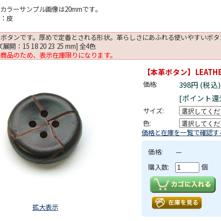
カラーサンプル画像は20mmです。
材：皮
のボタンです。厚めで定番とされる形状。革らしさにあふれる使いやすいボタ
展開：15 18 20 23 25 mm] 全4色
番商品のため、表示在庫限りになります。
【本革ボタン】LEATHER
価格:
398円 (税込
[ポイント還
サイズ:
色:
価格と在庫を一覧で確認す
価格:
－
購入数:
個
拡大表示