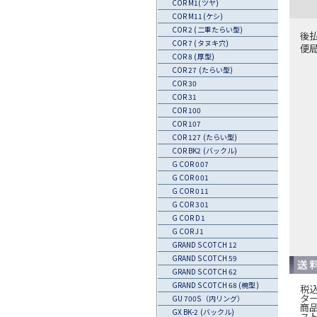
COR M1(ツヤ)
COR M11(ケシ)
COR 2 (二重たらい型)
後
COR 7 (タヌキ穴)
便
COR 8 (厚型)
COR 27 (たらい型)
COR 30
COR 31
COR 100
COR 107
COR 127 (たらい型)
COR BK2 (バックル)
G COR 007
G COR 001
G COR 011
G COR 301
G COR D1
G COR J1
GRAND SCOTCH 12
GRAND SCOTCH 59
GRAND SCOTCH 62
GRAND SCOTCH 68 (椀型)
税込
タ
GU 700S（内リング）
商
GX BK-2 (バックル)
ス