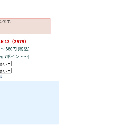
ンです。
 13（2579）
)
～
580円 (税込)
元 7ポイント～]
る