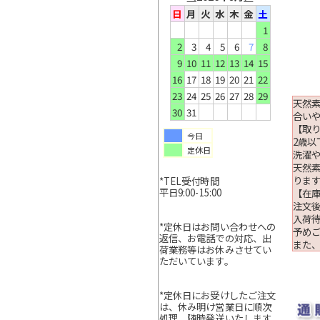
日
月
火
水
木
金
土
1
2
3
4
5
6
7
8
9
10
11
12
13
14
15
16
17
18
19
20
21
22
23
24
25
26
27
28
29
天然素
30
31
合い
【取
今日
2歳
定休日
洗濯
天然
りま
*TEL受付時間
平日9:00-15:00
【在
注文
入荷
*定休日はお問い合わせへの
予め
返信、お電話での対応、出
また
荷業務等はお休みさせてい
ただいています。
*定休日にお受けしたご注文
は、休み明け営業日に順次
処理、随時発送いたします。