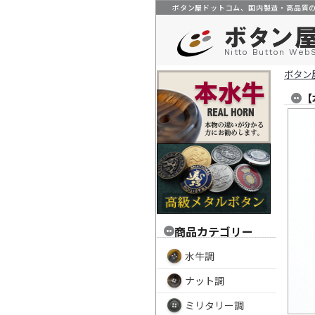
ボタン屋ドットコム、国内製造・高品質
Nitto Button Web
ボタン
【
商品カテゴリー
水牛調
ナット調
ミリタリー調