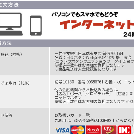
三井住友銀行日本橋東支店 普通7601841
行振込（前払）
名義：日東ボタンWEBSHOP 代表 堤 康治
(ニツトウボタンウエブシヨツプ ダイヒヨウ
※振込手数料はお客様の負担になります
※商品発送は入金確認後になります
記号 10180 番号 90686761 名義：カ）ニ
うちょ銀行（前払）
他の金融機関からお振込みの場合は、
【店名】〇一八（ゼロイチハチ） 【店番】018 
ニットウボタン
※振込手数料はお客様の負担になります ※
ード決済
お取扱いカード一覧
ご利用は、商品金額税込100円以上からにな