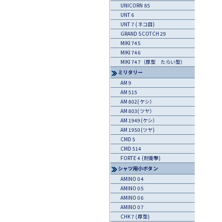
UNICORN 85
UNT 6
UNT 7 (ネコ目)
GRAND SCOTCH 29
MIKI 745
MIKI 746
MIKI 747（厚型 たらい型）
ミリタリー
AM 9
AM 515
AM 802(ケシ）
AM 803(ツヤ）
AM 1949(ケシ）
AM 1950(ツヤ)
CMD 5
CMD 514
FORTE 4 (耐衝撃)
シャツ用小ボタン
AMINO 04
AMINO 05
AMINO 06
AMINO 07
CHK 7 (厚型)