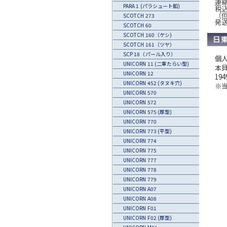
連
PARA 1 (パラシュート釦)
税込
（
SCOTCH 273
発
SCOTCH 60
SCOTCH 160（ケシ)
SCOTCH 161（ツヤ）
SCP 18（パール入り）
個
UNICORN 11 (二重たらい型)
本
UNICORN 12
1
UNICORN 452 (タヌキ穴)
※
UNICORN 570
UNICORN 572
UNICORN 575 (厚型)
UNICORN 770
UNICORN 773 (平型)
UNICORN 774
UNICORN 775
UNICORN 777
UNICORN 778
UNICORN 779
UNICORN A07
UNICORN A08
UNICORN F01
UNICORN F02 (厚型)