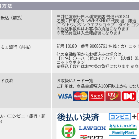
三井住友銀行日本橋東支店 普通7601841
行振込（前払）
名義：日東ボタンWEBSHOP 代表 堤 康治
(ニツトウボタンウエブシヨツプ ダイヒヨウ
※振込手数料はお客様の負担になります
※商品発送は入金確認後になります
記号 10180 番号 90686761 名義：カ）ニ
うちょ銀行（前払）
他の金融機関からお振込みの場合は、
【店名】〇一八（ゼロイチハチ） 【店番】018 
ニットウボタン
※振込手数料はお客様の負担になります ※
ード決済
お取扱いカード一覧
ご利用は、商品金額税込100円以上からにな
払い（コンビニ・銀行・郵
局）