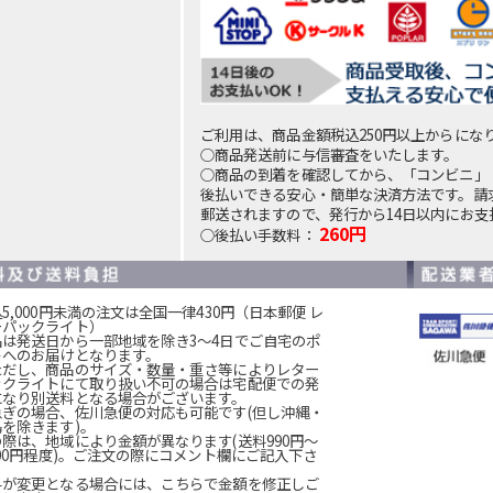
ご利用は、商品金額税込250円以上からにな
○商品発送前に与信審査をいたします。
○商品の到着を確認してから、「コンビニ」
後払いできる安心・簡単な決済方法です。請
郵送されますので、発行から14日以内にお支
260円
○後払い手数料：
5,000円未満の注文は全国一律430円（日本郵便 レ
ーパックライト）
品は発送日から一部地域を除き3～4日でご自宅のポ
トへのお届けとなります。
ただし、商品のサイズ・数量・重さ等によりレター
ックライトにて取り扱い不可の場合は宅配便での発
になり別送料となる場合がございます。
急ぎの場合、佐川急便の対応も可能です(但し沖縄・
島を除きます)。
の際は、地域により金額が異なります(送料990円～
200円程度)。ご注文の際にコメント欄にご記入下さ
。
料が変更となる場合には、こちらで金額を修正しご