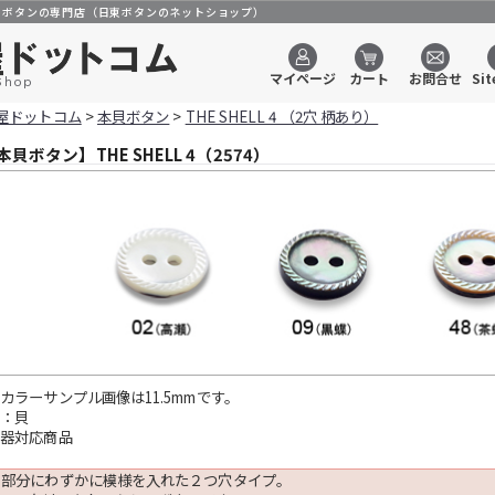
のボタンの専門店（日東ボタンのネットショップ）
マイページ
カート
お問合せ
Sit
Shop
屋ドットコム
>
本貝ボタン
>
THE SHELL 4 （2穴 柄あり）
本貝ボタン】THE SHELL 4（2574）
カラーサンプル画像は11.5mmです。
材：貝
針器対応商品
の部分にわずかに模様を入れた２つ穴タイプ。